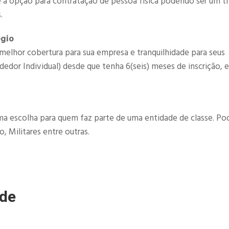
é a opção para contratação de pessoa fisica podendo ser um ti
.
égio
melhor cobertura para sua empresa e tranquilhidade para seus
or Individual) desde que tenha 6(seis) meses de inscrição, e
a escolha para quem faz parte de uma entidade de classe. P
, Militares entre outras.
úde