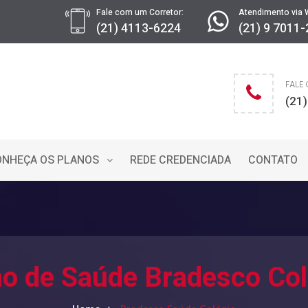
Fale com um Corretor:
Atendimento via 
(21) 4113-6224
(21) 9 7011
FALE
(21
ONHEÇA OS PLANOS
REDE CREDENCIADA
CONTATO
no de Saúde Bradesco Col