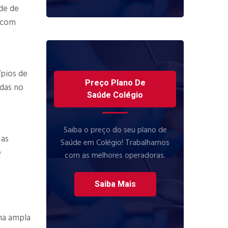
de de
e com
ípios de
Preço Plano De
adas no
Saúde Colégio
Saiba o preço do seu plano de
 as
Saúde em Colégio! Trabalhamos
e
com as melhores operadoras.
Saiba Mais
ma ampla