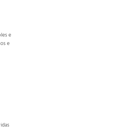
les e
tos e
vidas