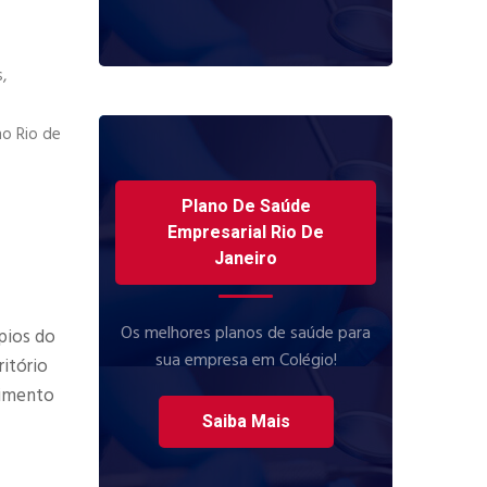
,
no Rio de
Plano De Saúde
Empresarial Rio De
Janeiro
Os melhores planos de saúde para
pios do
sua empresa em Colégio!
itório
dimento
Saiba Mais