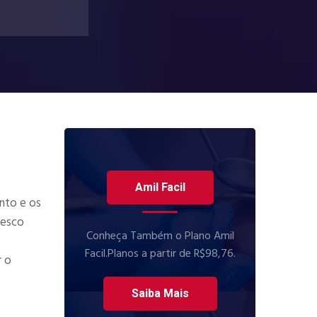
Amil Facil
nto e os
desco
Conheça Também o Plano Amil
Facil.Planos a partir de R$98,76.
r o
Saiba Mais