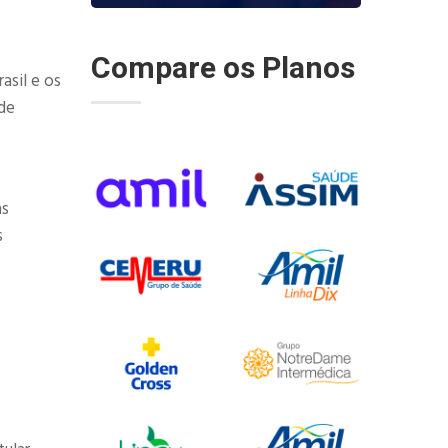
Compare os Planos
asil e os
de
as
s