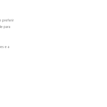
 preferir
e para
es e a