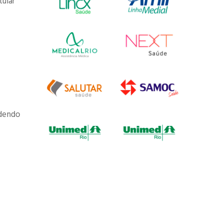
tular
odendo