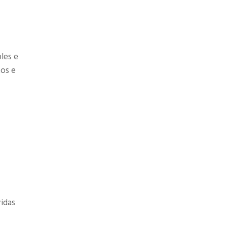
les e
tos e
vidas