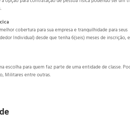
é a opção para contratação de pessoa fisica podendo ser um ti
.
cica
melhor cobertura para sua empresa e tranquilhidade para seus
or Individual) desde que tenha 6(seis) meses de inscrição, e
a escolha para quem faz parte de uma entidade de classe. P
, Militares entre outras.
úde