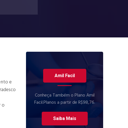
Amil Facil
ento e
Bradesco
Conheça Também o Plano Amil
Facil.Planos a partir de R$98,76.
r o
Saiba Mais