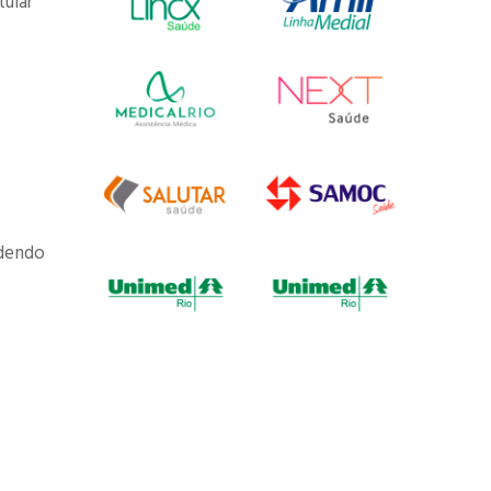
tular
odendo