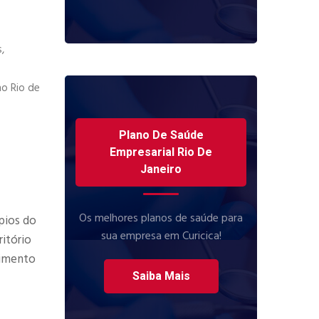
,
no Rio de
Plano De Saúde
Empresarial Rio De
Janeiro
Os melhores planos de saúde para
pios do
sua empresa em Curicica!
itório
dimento
Saiba Mais