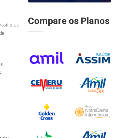
Compare os Planos
asil e os
de
as
s