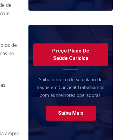
de de
e com
ípios de
Preço Plano De
adas no
Saúde Curicica
Saiba o preço do seu plano de
 as
Saúde em Curicica! Trabalhamos
e
com as melhores operadoras.
Saiba Mais
ma ampla