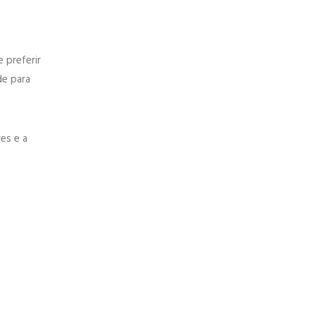
 preferir
e para
es e a