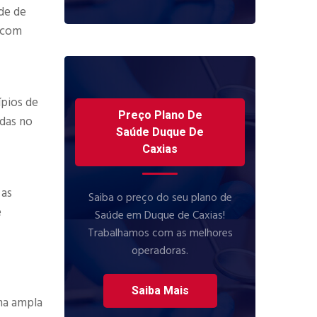
de de
e com
ípios de
Preço Plano De
adas no
Saúde Duque De
Caxias
 as
Saiba o preço do seu plano de
e
Saúde em Duque de Caxias!
Trabalhamos com as melhores
operadoras.
Saiba Mais
ma ampla