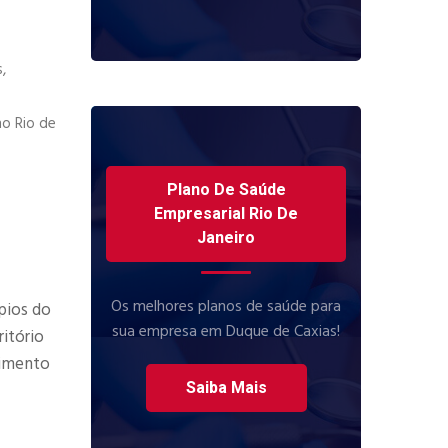
,
no Rio de
Plano De Saúde
Empresarial Rio De
Janeiro
Os melhores planos de saúde para
pios do
sua empresa em Duque de Caxias!
itório
dimento
Saiba Mais