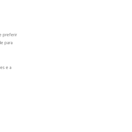
 preferir
e para
es e a