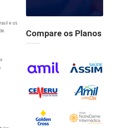
asil e os
de
Compare os Planos
as
s