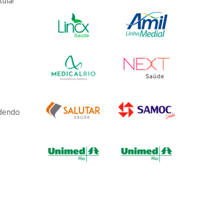
tular
odendo