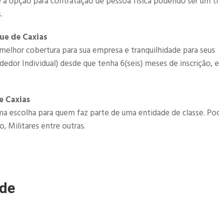
é a opção para contratação de pessoa fisica podendo ser um ti
.
ue de Caxias
melhor cobertura para sua empresa e tranquilhidade para seus
or Individual) desde que tenha 6(seis) meses de inscrição, e
e Caxias
a escolha para quem faz parte de uma entidade de classe. P
, Militares entre outras.
úde