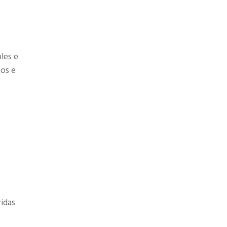
les e
tos e
vidas