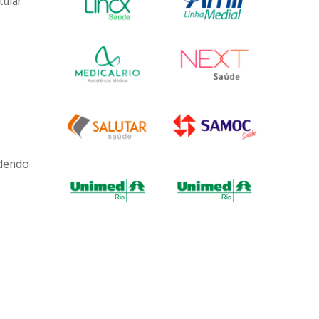
tular
odendo