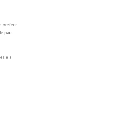
 preferir
e para
es e a