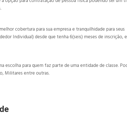
é a opção para contratação de pessoa fisica podendo ser um ti
.
á
melhor cobertura para sua empresa e tranquilhidade para seus
or Individual) desde que tenha 6(seis) meses de inscrição, e
a escolha para quem faz parte de uma entidade de classe. P
, Militares entre outras.
úde