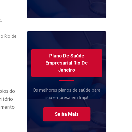
,
no Rio de
Plano De Saúde
Empresarial Rio De
Janeiro
Os melhores planos de saúde para
pios do
sua empresa em Irajá!
itório
dimento
Saiba Mais