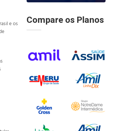
Compare os Planos
asil e os
de
as
s