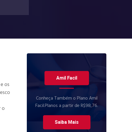
Amil Facil
 e os
desco
Conheça Também o Plano Amil
Facil.Planos a partir de R$98,76.
r o
Saiba Mais