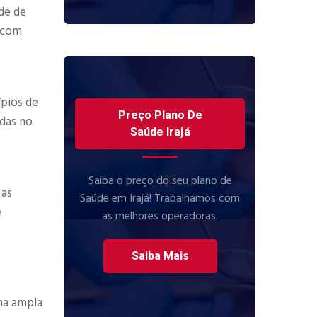
de de
e com
ípios de
Preço Plano De
adas no
Saúde Irajá
Saiba o preço do seu plano de
 as
Saúde em Irajá! Trabalhamos com
e
as melhores operadoras.
Saiba Mais
ma ampla