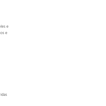
les e
tos e
vidas