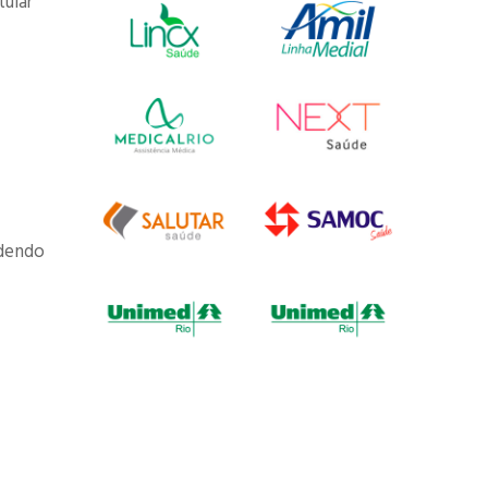
tular
odendo