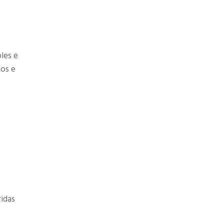
les e
tos e
vidas