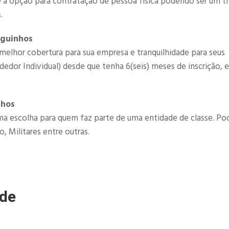
é a opção para contratação de pessoa fisica podendo ser um ti
.
nguinhos
melhor cobertura para sua empresa e tranquilhidade para seus
or Individual) desde que tenha 6(seis) meses de inscrição, e
nhos
a escolha para quem faz parte de uma entidade de classe. P
, Militares entre outras.
úde