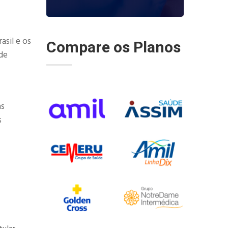
asil e os
Compare os Planos
de
as
s