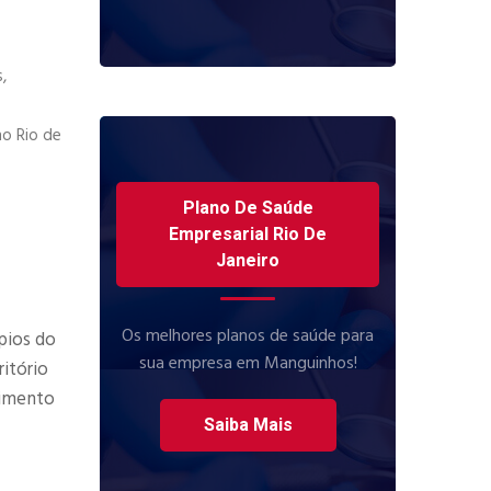
,
no Rio de
Plano De Saúde
Empresarial Rio De
Janeiro
Os melhores planos de saúde para
pios do
sua empresa em Manguinhos!
itório
dimento
Saiba Mais