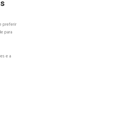
os
 preferir
e para
es e a