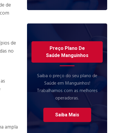
de de
e com
ípios de
Preço Plano De
adas no
Saúde Manguinhos
Saiba o preço do seu plano de
 as
Saúde em Manguinhos!
e
Trabalhamos com as melhores
operadoras.
Saiba Mais
ma ampla